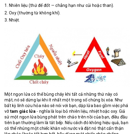
Nhiên liệu (thứ để đốt — chẳng hạn như củi hoặc than).
Oxy (thường từ không khí).
Nhiệt.
Một ngọn lửa có thể bùng cháy khi tất cả những thứ này có
mặt; nó sẽ dừng lại khi ít nhất một trong số chúng bị xóa. Như
bất kỳ lính cứu hỏa nào sẽ nói với bạn, dập lửa bao gồm việc phá
vỡ
tam giác lửa
- nghĩa là loại bỏ nhiên liệu, nhiệt hoặc oxy. Giả
sử một ngọn lửa bùng phát trên chảo trên nồi của bạn, điều đầu
tiên bạn thường làm là tắt bếp. Nếu cách đó không hiệu quả, bạn
có thể nhúng một chiếc khăn với nước và đặt nó thật cẩn thận
lên chảo (hoặc tốt hơn hết, hãy dùng một chiếc chăn chống