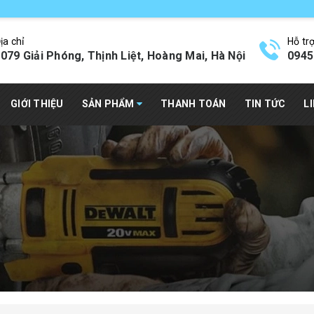
ịa chỉ
Hỗ tr
079 Giải Phóng, Thịnh Liệt, Hoàng Mai, Hà Nội
0945
GIỚI THIỆU
SẢN PHẨM
THANH TOÁN
TIN TỨC
L