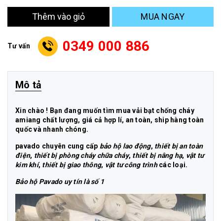
MUA NGAY
Thêm vào giỏ
0349 000 886
Tư vấn
Mô tả
Xin chào ! Bạn đang muốn tìm mua vải bạt chống cháy
amiang
chất lượng, giá cả hợp lí, an toàn, ship hàng toàn
quốc và nhanh chóng.
pavado
chuyên cung cấp
bảo hộ lao động
,
thiết bị an toàn
điện
,
thiết
bị phòng cháy chữa cháy
,
thiết bị nâng hạ
,
vật tư
kim khí
,
thiết bị giao thông
,
vật tư công trình
các loại.
Bảo hộ
Pavado
uy tín là số 1