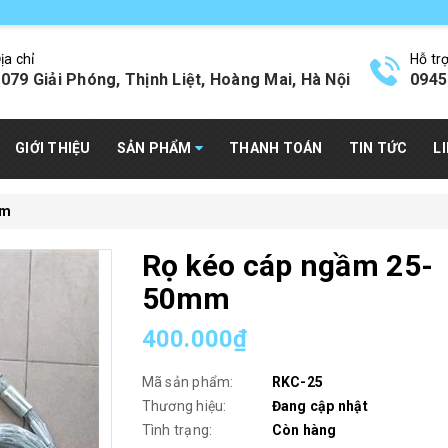
ịa chỉ
Hỗ tr
079 Giải Phóng, Thịnh Liệt, Hoàng Mai, Hà Nội
0945
GIỚI THIỆU
SẢN PHẨM
THANH TOÁN
TIN TỨC
L
mm
Rọ kéo cáp ngầm 25-
50mm
400.000₫
Mã sản phẩm:
RKC-25
Thương hiệu:
Đang cập nhật
Tình trạng:
Còn hàng