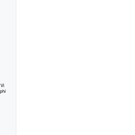
 Vì
phí