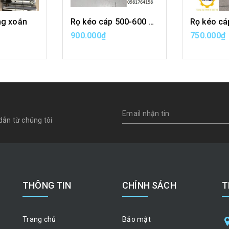
ng xoắn
Rọ kéo cáp 500-600 mm
900.000₫
750.000₫
ÀNG
MUA HÀNG
MU
dẫn từ chúng tôi
THÔNG TIN
CHÍNH SÁCH
T
Trang chủ
Bảo mật