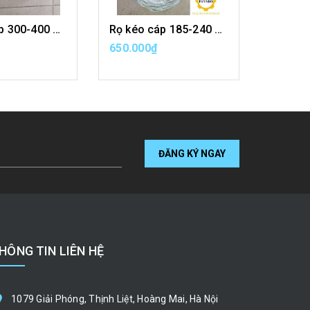
Rọ kéo cáp 300-400 mm
Rọ kéo cáp 185-240 mm
650.000₫
550.00
A HÀNG
MUA HÀNG
ĐĂNG KÝ NGAY
HÔNG TIN LIÊN HỆ
1079 Giải Phóng, Thịnh Liệt, Hoàng Mai, Hà Nội