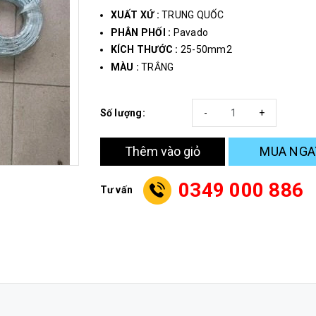
XUẤT XỨ :
TRUNG QUỐC
PHÂN PHỐI :
Pavado
KÍCH THƯỚC :
25-50mm2
MÀU :
TRẮNG
Số lượng:
-
+
MUA NGA
Thêm vào giỏ
0349 000 886
Tư vấn